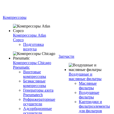
Компрессоры
Компрессоры Atlas
Copco
Подготовка
воздуха
Запчасти
Компрессоры Chicago
Pneumatic
Винтовые
Воздушные и
компрессоры
масляные фильтры
Безмасляные
Масляные
компрессоры
фильтры
Генераторы азота
Воздушные
Pneumatech
фильтры
Рефрижераторные
Картриджи и
осушители
фильтроэлементы
Адсорбционные
для фильтров
осушители